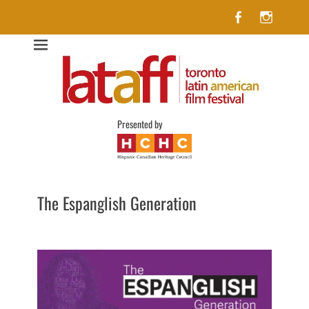
Facebook
Insta
Lataff
The best of Latin American Cinema in Toronto
Presented by
The Espanglish Generation